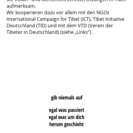
aufmerksam.
Wir kooperieren dazu vor allem mit den NGOs
International Campaign for Tibet (ICT), Tibet Initiative
Deutschland (TID) und mit dem VTD (Verein der
Tibeter in Deutschland) (siehe „Links“).
gib niemals auf
egal was passiert
egal was um dich
herum geschieht